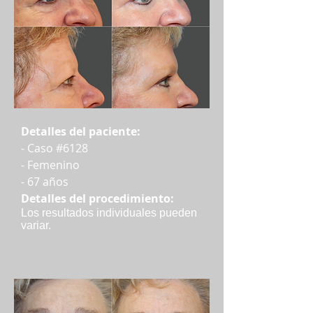
Detalles del paciente:
- Caso #6128
- Femenino
- 67 años
Detalles del procedimiento:
Los resultados individuales pueden
variar.