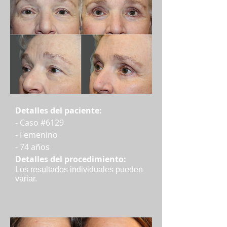
Detalles del paciente:
- Caso #6129
- Femenino
- 74 años
Detalles del procedimiento:
Los resultados individuales pueden
variar.