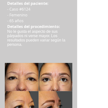
Detalles del paciente:
- Caso #6124
- Femenino
- 65 años
Detalles del procedimiento:
No le gusta el aspecto de sus
párpados ni verse mayor. Los
resultados pueden variar según la
persona.