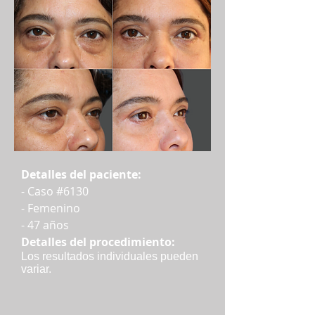
Detalles del paciente:
- Caso #6130
- Femenino
- 47 años
Detalles del procedimiento:
Los resultados individuales pueden
variar.