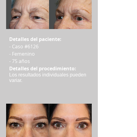
Detalles del paciente:
- Caso #6126
- Femenino
- 75 años
Detalles del procedimiento:
Los resultados individuales pueden
variar.