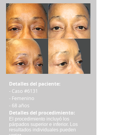
Detalles del paciente:
- Caso #6131
- Femenino
- 68 años
Detalles del procedimiento:
El procedimiento incluyó los
párpados superior e inferior. Los
resultados individuales pueden