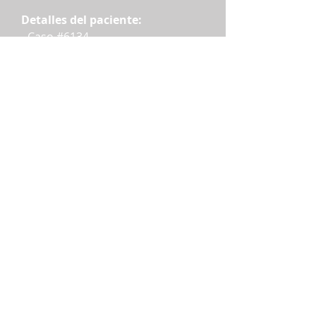
Detalles del paciente:
- Caso #6134
- Femenino
- 58 años
Detalles del procedimiento:
El procedimiento incluyó los
párpados superiores. Los resultados
individuales pueden variar.