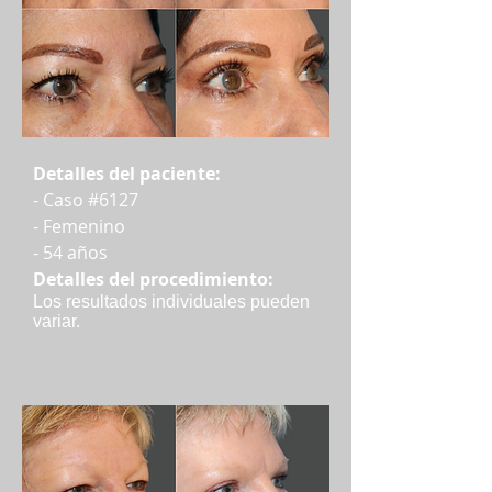
Detalles del paciente:
- Caso #6127
- Femenino
- 54 años
Detalles del procedimiento:
Los resultados individuales pueden
variar.