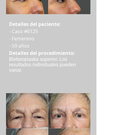
Detalles del paciente:
- Caso #6125
- Femenino
- 59 años
Detalles del procedimiento:
Blefaroplastia superior. Los
resultados individuales pueden
variar.