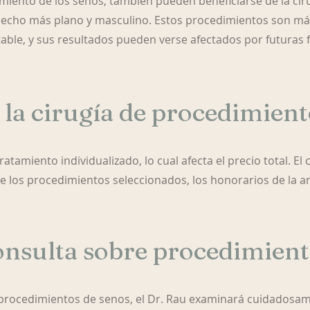
miento de los senos, también pueden beneficiarse de la cir
pecho más plano y masculino. Estos procedimientos son m
ble, y sus resultados pueden verse afectados por futuras 
 la cirugía de procedimien
atamiento individualizado, lo cual afecta el precio total. El
e los procedimientos seleccionados, los honorarios de la an
nsulta sobre procedimient
e procedimientos de senos, el Dr. Rau examinará cuidadosam