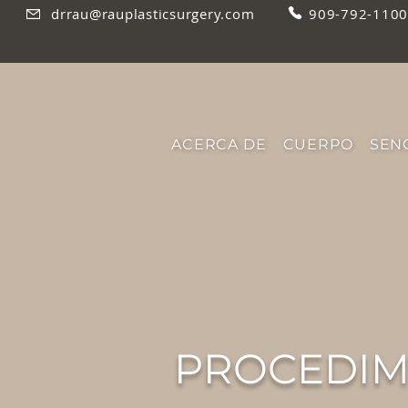
drrau@rauplasticsurgery.com
909-792-1100
ACERCA DE
CUERPO
SEN
PROCEDIM