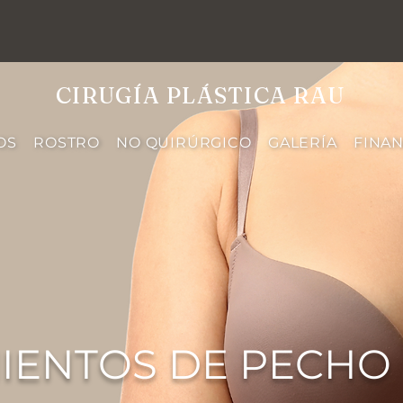
CIRUGÍA PLÁSTICA RAU
OS
ROSTRO
NO QUIRÚRGICO
GALERÍA
FINA
IENTOS DE PECHO